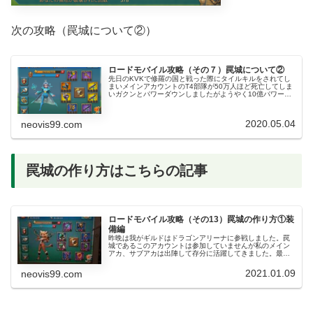
次の攻略（罠城について②）
ロードモバイル攻略（その７）罠城について②
先日のKVKで修羅の国と戦った際にタイルキルをされてし
まいメインアカウントのT4部隊が50万人ほど死亡してしま
いガクンとパワーダウンしましたがようやく10億パワーま
で回復しました。時短報酬アップと時短アイテム効果アッ
プのイベントがあったので...
2020.05.04
neovis99.com
罠城の作り方はこちらの記事
ロードモバイル攻略（その13）罠城の作り方①装
備編
昨晩は我がギルドはドラゴンアリーナに参戦しました。罠
城であるこのアカウントは参加していませんが私のメイン
アカ、サブアカは出陣して存分に活躍してきました。最近
は連勝続きでエピックリーグⅠまで昇格、ますます熱く！
楽しくなってきました。罠城での装...
2021.01.09
neovis99.com