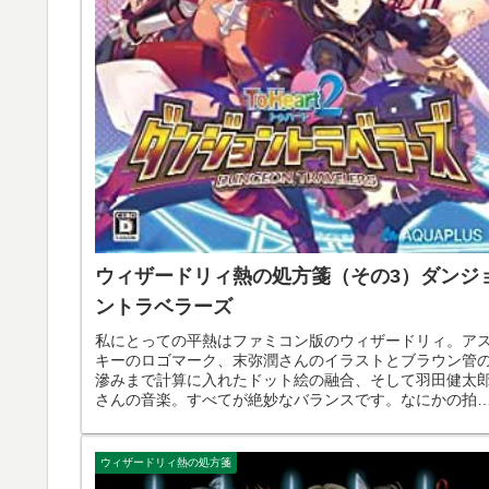
ウィザードリィ熱の処方箋（その3）ダンジ
ントラベラーズ
私にとっての平熱はファミコン版のウィザードリィ。ア
キーのロゴマーク、末弥潤さんのイラストとブラウン管
滲みまで計算に入れたドット絵の融合、そして羽田健太
さんの音楽。すべてが絶妙なバランスです。なにかの拍
に突然ワッと上がってしまうウィザ...
ウィザードリィ熱の処方箋