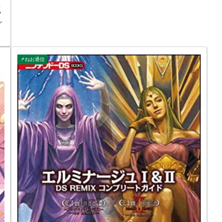
王
や
シ
し
📌ねお通信