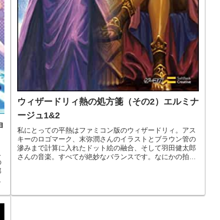
ウィザードリィ熱の処方箋（その2）エルミナ
ージュ1&2
ョ
私にとっての平熱はファミコン版のウィザードリィ。アス
キーのロゴマーク、末弥潤さんのイラストとブラウン管の
滲みまで計算に入れたドット絵の融合、そして羽田健太郎
ス
さんの音楽。すべてが絶妙なバランスです。なにかの拍子
の
に突然ワッと上がってしまうウィザ...
郎
子