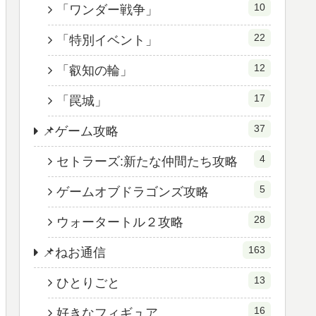
10
「ワンダー戦争」
22
「特別イベント」
12
「叡知の輪」
17
「罠城」
37
📌ゲーム攻略
4
セトラーズ:新たな仲間たち攻略
5
ゲームオブドラゴンズ攻略
28
ウォータートル２攻略
163
📌ねお通信
13
ひとりごと
16
好きなフィギュア