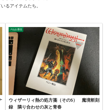
ているアイテムたち。
📌ねお通信
ナ
ウィザーリィ熱の処方箋（その5） 魔境斬刻
録 隣り合わせの灰と青春