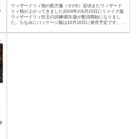
す
ウィザードリィ熱の処方箋（その5）近頃またウィザード
が
リィ熱が上がってきました2024年の5月23日にリメイク版
ウィザードリィ狂王の試練場DL版が配信開始になりまし
し
た。ちなみにパッケージ版は10月10日に発売予定です。
DL版は当日購入済み、パ...
ク