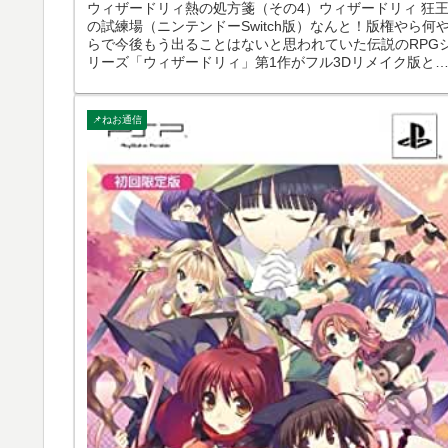
ウィザードリィ熱の処方箋（その4）ウィザードリィ 狂
の試練場（ニンテンドーSwitch版）なんと！版権やら何
らで今後もう出ることはないと思われていた伝説のRPG
リーズ「ウィザードリィ」第1作がフル3Dリメイク版と
て本日2024年5月...
📌ねお通信