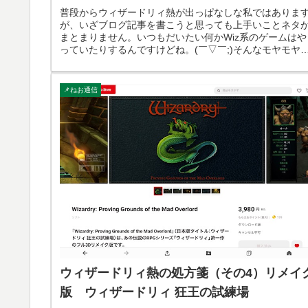
普段からウィザードリィ熱が出っぱなしな私ではありま
が、いざブログ記事を書こうと思っても上手いことネタ
まとまりません。いつもだいたい何かWiz系のゲームはや
っていたりするんですけどね。(￣▽￣;)そんなモヤモヤ
た日々を過ごしていますがよ...
📌ねお通信
ウィザードリィ熱の処方箋（その4）リメイ
版 ウィザードリィ 狂王の試練場