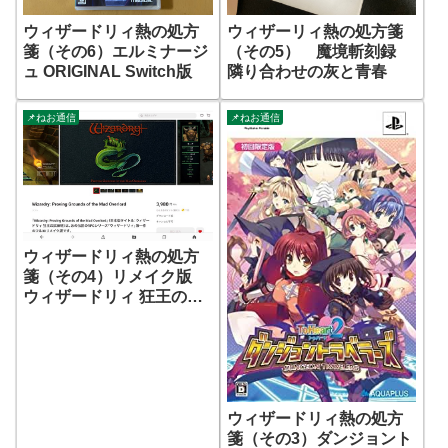
ウィザードリィ熱の処方
ウィザーリィ熱の処方箋
箋（その6）エルミナージ
（その5） 魔境斬刻録
ュ ORIGINAL Switch版
隣り合わせの灰と青春
📌ねお通信
📌ねお通信
ウィザードリィ熱の処方
箋（その4）リメイク版
ウィザードリィ 狂王の試
練場
ウィザードリィ熱の処方
箋（その3）ダンジョント