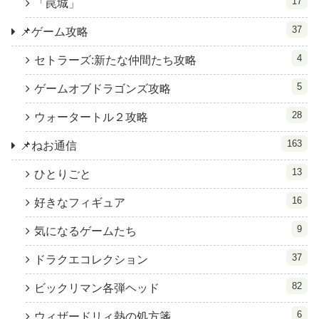
17
「罠城」
37
📌ゲーム攻略
4
セトラーズ:新たな仲間たち攻略
5
ゲームオブドラゴンズ攻略
28
ウォータートル２攻略
163
📌ねお通信
13
ひとりごと
16
好きなフィギュア
9
気になるゲームたち
37
ドラクエコレクション
82
ビックリマン各弾ヘッド
6
ウィザードリィ熱の処方箋