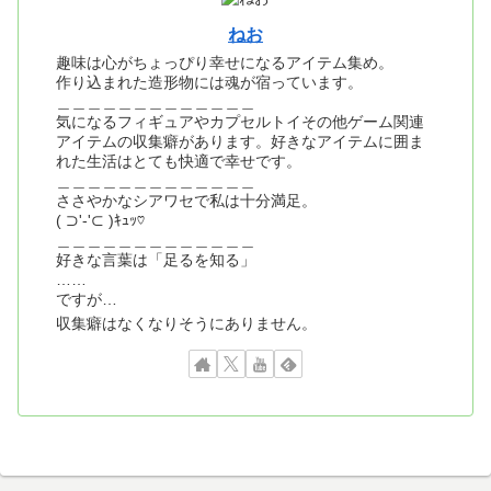
ねお
趣味は心がちょっぴり幸せになるアイテム集め。
作り込まれた造形物には魂が宿っています。
＿＿＿＿＿＿＿＿＿＿＿＿＿
気になるフィギュアやカプセルトイその他ゲーム関連
アイテムの収集癖があります。好きなアイテムに囲ま
れた生活はとても快適で幸せです。
＿＿＿＿＿＿＿＿＿＿＿＿＿
ささやかなシアワセで私は十分満足。
( ⊃'-'⊂ )ｷｭｯ♡
＿＿＿＿＿＿＿＿＿＿＿＿＿
好きな言葉は「足るを知る」
……
ですが…
収集癖はなくなりそうにありません。