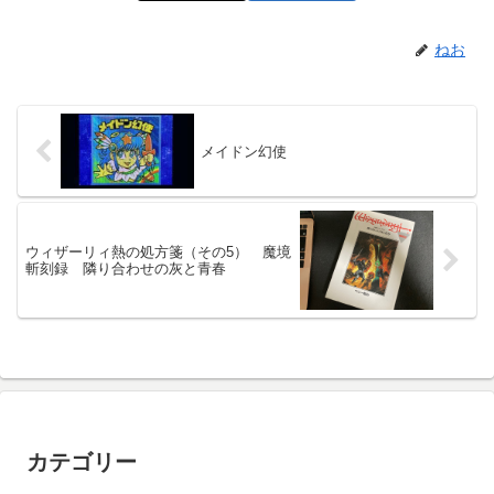
ねお
メイドン幻使
ウィザーリィ熱の処方箋（その5） 魔境
斬刻録 隣り合わせの灰と青春
カテゴリー