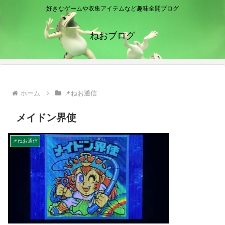
好きなゲームや収集アイテムなど趣味全開ブログ
ねおブログ
ホーム
📌ねお通信
メイドン界使
📌ねお通信