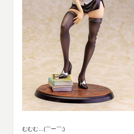
むむむ…(￣ー￣;)