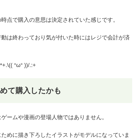
の時点で購入の意思は決定されていた感じです。
行動は終わっており気が付いた時にはレジで会計が済
( °ω° ))/.:+
初めて購入したかも
はゲームや漫画の登場人物ではありません。
にために描き下ろしたイラストがモデルになっていま