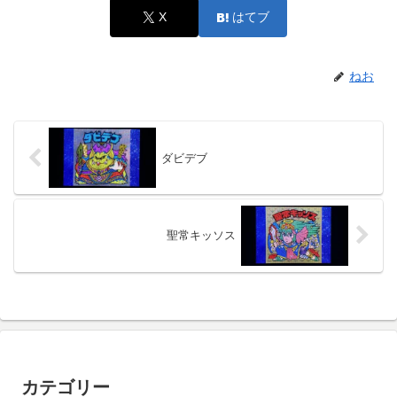
X
はてブ
ねお
ダビデブ
聖常キッソス
カテゴリー