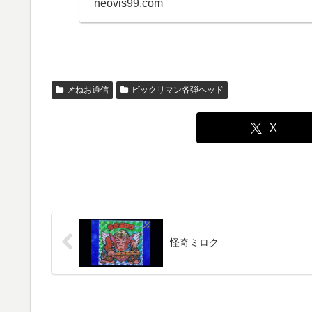
neovis99.com
📌ねお通信
ビックリマン各弾ヘッド
X
怪奇ミロク