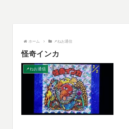
ホーム
📌ねお通信
怪奇インカ
📌ねお通信