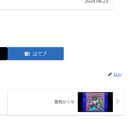
2024.06.23
はてブ
ねお
愛然かぐや