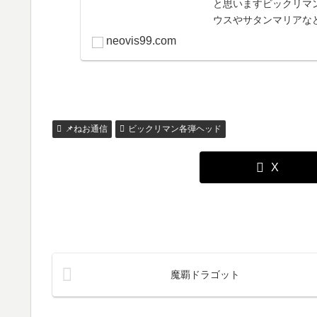
と思いますビックリマ
ウスやサタンマリアな
もので自分で引き当てたわ
neovis99.com
📌ねお通信
ビックリマン各弾ヘッド
X
魔覇ドラゴット