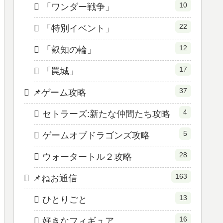
10
「ワンダー戦争」
22
「特別イベント」
12
「叡知の輪」
17
「罠城」
37
📌ゲーム攻略
4
セトラーズ:新たな仲間たち攻略
5
ゲームオブドラゴンズ攻略
28
ウォータートル２攻略
163
📌ねお通信
13
ひとりごと
16
好きなフィギュア