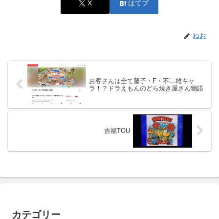
X
はてブ
ねお
お客さんは全て藤子・F・不二雄キャ
ラ！？ドラえもんのどら焼き屋さん物語
吉福TOU
カテゴリー