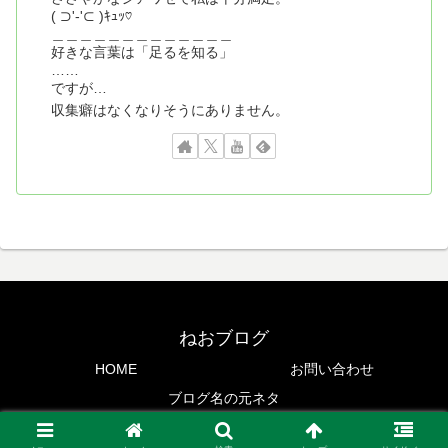
( ⊃'-'⊂ )ｷｭｯ♡
＿＿＿＿＿＿＿＿＿＿＿＿＿
好きな言葉は「足るを知る」
……
ですが…
収集癖はなくなりそうにありません。
ねおブログ
HOME
お問い合わせ
ブログ名の元ネタ
Copyright © 2020 NeOvis99 All Rights Reserved.