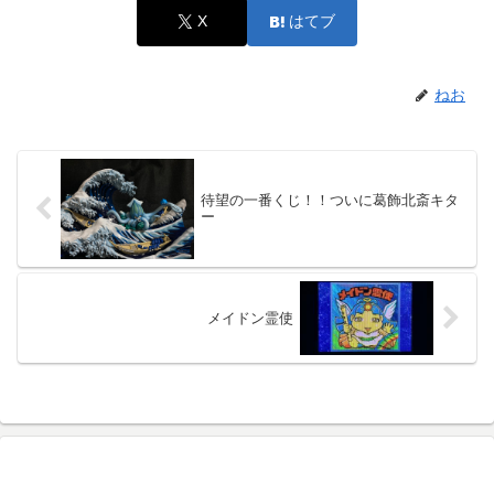
X
はてブ
ねお
待望の一番くじ！！ついに葛飾北斎キタ
ー
メイドン霊使