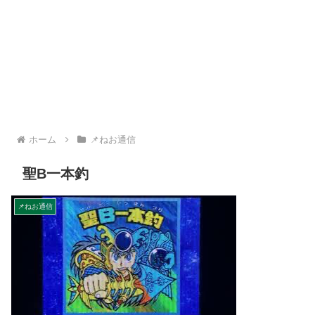
ホーム
📌ねお通信
聖B一本釣
📌ねお通信