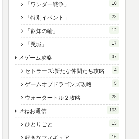
10
「ワンダー戦争」
22
「特別イベント」
12
「叡知の輪」
17
「罠城」
37
📌ゲーム攻略
4
セトラーズ:新たな仲間たち攻略
5
ゲームオブドラゴンズ攻略
28
ウォータートル２攻略
163
📌ねお通信
13
ひとりごと
16
好きなフィギュア