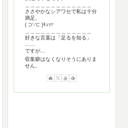
＿＿＿＿＿＿＿＿＿＿＿＿＿
ささやかなシアワセで私は十分
満足。
( ⊃'-'⊂ )ｷｭｯ♡
＿＿＿＿＿＿＿＿＿＿＿＿＿
好きな言葉は「足るを知る」
……
ですが…
収集癖はなくなりそうにありま
せん。