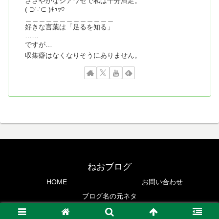
ささやかなシアワセで私は十分満足。
( ⊃'-'⊂ )ｷｭｯ♡
＿＿＿＿＿＿＿＿＿＿＿＿＿
好きな言葉は「足るを知る」
……
ですが…
収集癖はなくなりそうにありません。
ねおブログ
HOME
お問い合わせ
ブログ名の元ネタ
Copyright © 2020 NeOvis99 All Rights Reserved.