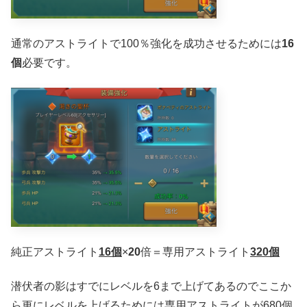
通常のアストライトで100％強化を成功させるためには
16
個
必要です。
純正アストライト
16個
×
20
倍＝専用アストライト
320個
潜伏者の影はすでにレベルを6まで上げてあるのでここか
ら更にレベルを上げるためには専用アストライトが680個