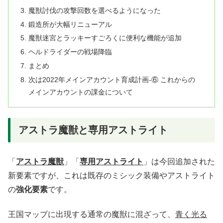
魔獣討伐の攻撃回数を選べるようになった
鍛造所が大幅リニューアル
魔獣迷宮とラッキーすごろくに便利な機能が追加
ヘルドライダーの戦場降臨
まとめ
次は2022年メインアカウント育成計画-⑥ これからの
メインアカウントの課金について
アストラ魔獣と専用アストライト
「
アストラ魔獣
」「
専用アストライト
」は今回追加された
新要素ですが、これは既存のミシック装備やアストライト
の
強化要素
です。
王国マップに出現する通常の魔獣に混ざって、
青く光る