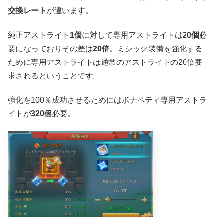
交換レート
が違います
。
純正アストライト
1個
に対して専用アストライトは
20個
必
要になっておりその差は
20倍
。ミシック装備を強化する
ために専用アストライトは通常のアストライトの20倍要
求されるということです。
強化を100％成功させるためにはボナペティ専用アストラ
イトが
320個
必要。