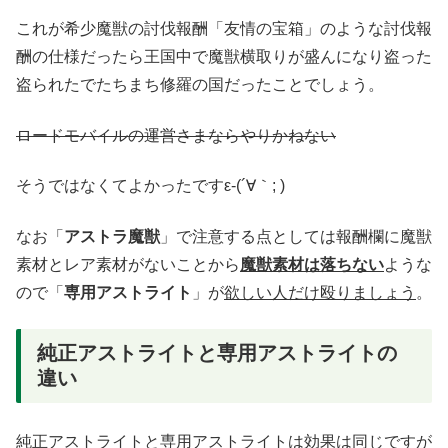
これが希少魔獣の討伐報酬「友情の宝箱」のような討伐報
酬の仕様だったら王国中で魔獣横取りが盛んになり盗った
盗られたでたちまち修羅の国だったことでしょう。
ロードモバイルの運営さまならやりかねない
そうではなくてよかったですε-(´∀｀; )
なお「
アストラ魔獣
」で注意する点としては報酬欄に魔獣
素材とレア素材がないことから
魔獣素材は落ちない
ような
ので「
専用アストライト
」が
欲しい人だけ殴りましょう
。
純正アストライトと専用アストライトの
違い
純正アストライトと専用アストライトは効果は同じですが