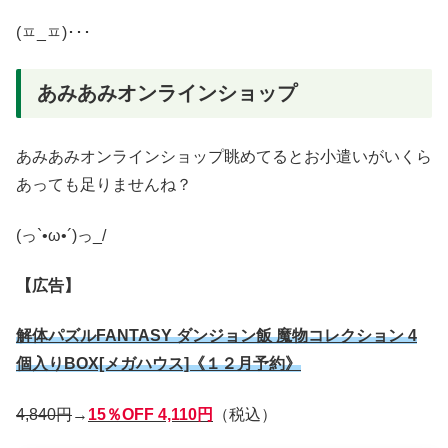
(ㅍ_ㅍ)･･･
あみあみオンラインショップ
あみあみオンラインショップ眺めてるとお小遣いがいくら
あっても足りませんね？
(っ`•ω•´)っ_/
【広告】
解体パズルFANTASY ダンジョン飯 魔物コレクション 4
個入りBOX[メガハウス]《１２月予約》
4,840円
→
15％OFF 4,110円
（税込）