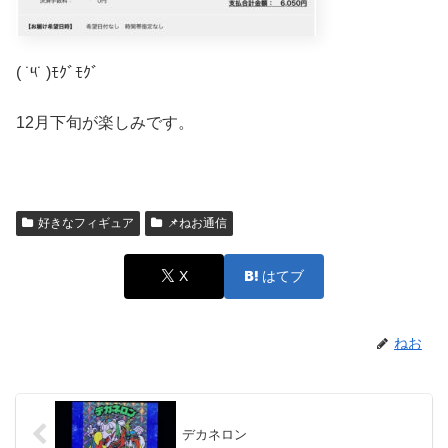
( ˙༥˙ )ﾓｸﾞﾓｸﾞ
12月下旬が楽しみです。
好きなフィギュア
📌ねお通信
X
はてブ
ねお
デカネロン