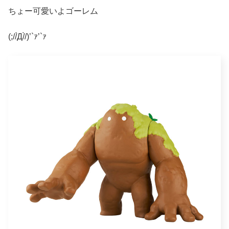
ちょー可愛いよゴーレム
(;//́Д/̀/)’`ｧ’`ｧ