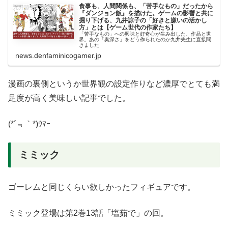
食事も、人間関係も、「苦手なもの」だったから
『ダンジョン飯』を描けた。ゲームの影響と共に
掘り下げる、九井諒子の「好きと嫌いの活かし
方」とは【ゲーム世代の作家たち】
「苦手なもの」への興味と好奇心が生み出した、作品と世
界。あの「奥深さ」をどう作られたのか九井先生に直接聞
きました
news.denfaminicogamer.jp
漫画の裏側というか世界観の設定作りなど濃厚でとても満
足度が高く美味しい記事でした。
(*´﹃｀*)ｳﾏｰ
ミミック
ゴーレムと同じくらい欲しかったフィギュアです。
ミミック登場は第2巻13話「塩茹で」の回。