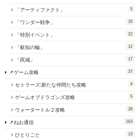
5
「アーティファクト」
10
「ワンダー戦争」
22
「特別イベント」
12
「叡知の輪」
17
「罠城」
37
📌ゲーム攻略
4
セトラーズ:新たな仲間たち攻略
5
ゲームオブドラゴンズ攻略
28
ウォータートル２攻略
163
📌ねお通信
13
ひとりごと