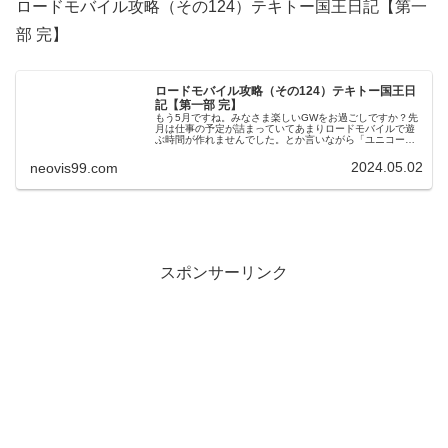
ロードモバイル攻略（その124）テキトー国王日記【第一
部 完】
ロードモバイル攻略（その124）テキトー国王日
記【第一部 完】
もう5月ですね。みなさま楽しいGWをお過ごしですか？先
月は仕事の予定が詰まっていてあまりロードモバイルで遊
ぶ時間が作れませんでした。とか言いながら「ユニコーン
オーバーロード」のプレイ時間が100時間を超えていたの
はナイショです。どこにそんな...
2024.05.02
neovis99.com
スポンサーリンク