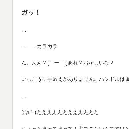
ガッ！
…
… …カラカラ
ん、んん？(￣ー￣;)あれ？おかしいな？
いっこうに手応えがありません。ハンドルは
…
(;´д｀)ええええええええええええ
ちょっとまってまって！出てこないんですけど